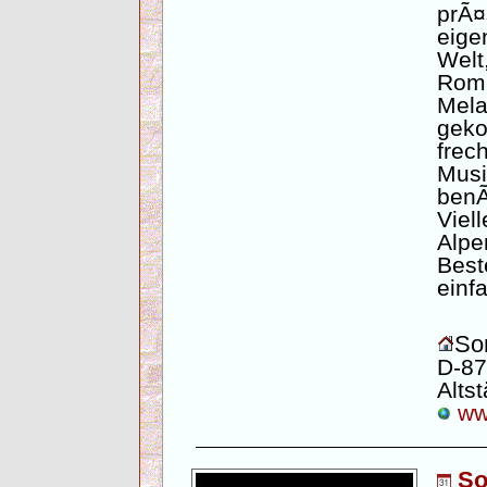
prÃ
eige
Wel
Ro
Mela
geko
frec
Mus
benÃ
Vie
Alp
Best
einf
Son
D-87
Altst
www
So