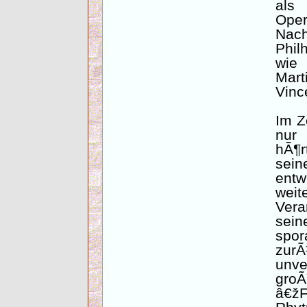
als
Oper
Nac
Phil
wie 
Mart
Vinc
Im Z
nur 
hÃ¶r
sei
entw
wei
Vera
sein
spor
zur
unve
gro
â€ž