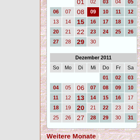
01
02
03
04
05
08
06
07
09
10
11
12
15
13
14
16
17
18
19
22
20
21
23
24
25
26
29
27
28
30
Dezember 2011
So
Mo
Di
Mi
Do
Fr
Sa
01
02
03
06
04
05
07
08
09
10
13
11
12
14
15
16
17
20
18
19
21
22
23
24
27
25
26
28
29
30
31
Weitere Monate