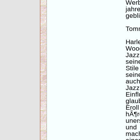
Wer
jahr
gebl
Tomm
Har
Woog
Jazz
sein
Stil
sei
auch
Jazz
Einf
glau
Erol
hÃ
uner
und
mach