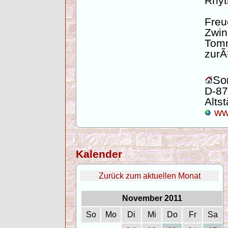
Rhyt
Freu
Zwi
Tom
zurÃ
Son
D-87
Altst
www
Kalender
Zurück zum aktuellen Monat
November 2011
So
Mo
Di
Mi
Do
Fr
Sa