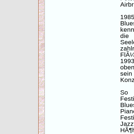
Airb
198
Blue
kenn
die
Seel
zahl
FlÃ¼
1993
oben
sei
Konz
So 
Fes
Blu
Pian
Fest
Jaz
HÃ¶h