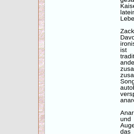
Kai
late
Lebe
Zac
Dav
iron
ist
tra
and
z
zus
So
auto
ver
anar
Anar
und 
Auge
das