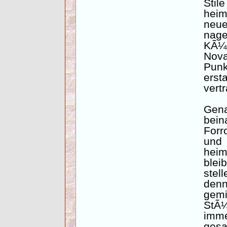
Stil
hei
neu
nag
KÃ¼
Nov
Pun
erst
vertr
Gen
bein
Forr
und
heim
blei
stel
den
gem
StÃ¼
imme
ges