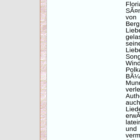
Flo
SÃ¤n
von 
Berg
Lie
gela
sei
Lie
Song
Wind
Polk
BÃ¼
Mun
ver
Auth
auch
Lie
erw
late
und
verm