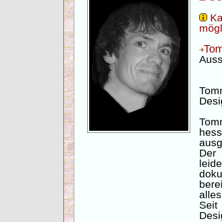
Ka
mögl
To
Auss
Tomm
Desi
Tom
hes
ausg
De
lei
doku
bere
alle
Seit
Desi