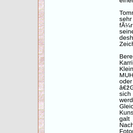
eine
Tom
seh
fÃ¼r
sei
des
Zeic
Ber
Kar
Klei
MUH,
oder
â€žG
sich
we
Glei
Kun
ga
Nach
Fo