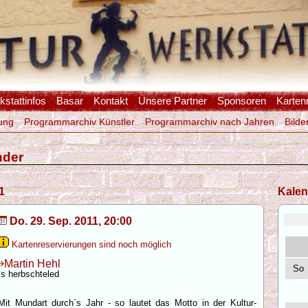
stattinfos
Basar
Kontakt
Unsere Partner
Sponsoren
Karten
ung
Programmarchiv Künstler
Programmarchiv nach Jahren
Bilde
nder
1
Kalen
Do. 29. Sep. 2011, 20:00
Kartenreservierungen sind noch möglich
Martin Hehl
So
`s herbschteled
Mit Mundart durch`s Jahr - so lautet das Motto in der Kultur-