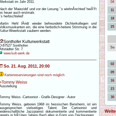
Werkstatt im Jahr 2011.
04
Nach der 'Maiezidd' und vor der Lesung '`s wiehnÃ¤chted' heiÃŸt
11
es heuer auch erstmals
'`s herbschteled'.
18
Martin Hehl lÃ¤dt wieder befreundete Dichterkollegen und
25
Volksmusikanten ein, die eine herbstlich-heitere Stimmung in die
Kultur-Wwerkstatt zaubern werden.
Sonthofer Kulturwerkstatt
D-87527 Sonthofen
So
Altstädter Str. 7
www.kult-werk.de
02
So. 21. Aug. 2011, 20:00
09
Kartenreservierungen sind noch möglich
16
Tommy Weiss
Ausstellung
23
Tommy Weiss -Cartoonist - Grafik-Designer - Autor
30
Tommy Weiss, geboren 1968 im hessischen Bensheim, ist ein
ausgesprochen vielseitiges Talent. Der Cartoonist und
Weite
leidenschaftliche Jazzpianist dokumentierte und kommentierte
bereits in frÃ¼hen Jahren (fast) alles in Form von Zeichnungen.