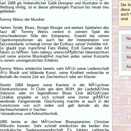
Seit 1988 als freiberuflicher Gafik-Designer und Illustrator in der
Die f
Werbung tÃ¤tig, ist er dieser jahrelangen Passion bis heute treu
diese
geblieben.
auch 
sind
Tommy Weiss der Musiker
Harlem Stride, Blues, Boogie Woogie und weitere Spielarten des
Jazz â€“ Tommy Weiss vereint in seinem Spiel die
verschiedensten Stile des Solopianos. Sowohl bei seinen
No
Eigenkompositionen als auch bei der Interpretation von
Jazzstandards schwingt immer der Einfluss seiner Vorbilder mit.
Fe
So glaubt man manchmal Fats Waller, Eroll Garner oder Art
Tatum zu hÃ¶ren. Sein nahezu unerschÃ¶pflicher Ideenreichtum
und seine enorme MusikalitÃ¤t machen jedes seiner Konzerte
Ma
zu einem unvergesslichen Erlebnis.
Au
Tommy Weiss entdeckte bereits sehr frÃ¼h seine Leidenschaft
fÃ¼r Musik und bildende Kunst, seine Kindheit verbrachte er
deshalb die meiste Zeit am Zeichentisch oder am Klavier.
Bereits 1984 begann seine Karriere in der MÃ¼nchner
Kleinkunstszene. In Clubs wie dem MUH, der LiederbÃ¼hne
Robinson oder im legendÃ¤ren Blues Club â€žGrÃ¼nes
Eckâ€œ erspielte er sich schnell eine immer grÃ¶ÃŸer
werdende Fangemeinde. Gleichzeitig machte er auch in der
Kunstszene von sich reden und galt damals als das
Nachwuchstalent in Sachen
Fotorealismus und Airbrushtechnik.
1985 lernte er den MÃ¼nchner Bluespianisten Christian
Willisohn kennen. Sehr schnell entdeckten die beiden ihre
musikalische Seelenverwandtschaft Es folgten zahlreiche