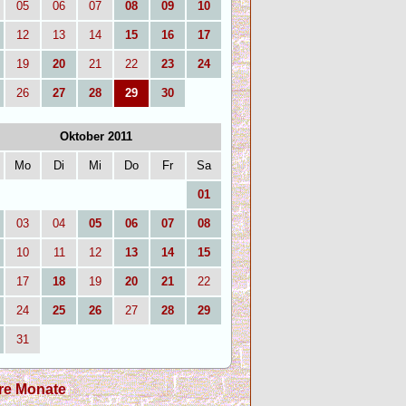
05
06
07
08
09
10
12
13
14
15
16
17
19
20
21
22
23
24
26
27
28
29
30
Oktober 2011
Mo
Di
Mi
Do
Fr
Sa
01
03
04
05
06
07
08
10
11
12
13
14
15
17
18
19
20
21
22
24
25
26
27
28
29
31
re Monate