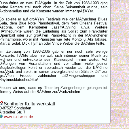
Duoauftritte an zwei FlÃ¼geln. In der Zeit von 1988-1993 ging
seine Karriere steil nach oben. Seine Bekanntheit wuchs, sein
Aktionsradius und die Konzerte wurden immer grÃ¶ÃŸer.
So spielte er auf groÃŸen Festivals wie der MÃ¼nchner Blues
Gala, dem Blue Note Pianofestival, dem New Orleans Festival
Ascona, dem Kemptener JazzfrÃ¼hling, u.v.a. Weitere
HÃ¶hepunkte waren die Einladung als Solist zum Frankfurter
Opernball oder zur groÃŸen Piano-Nacht in der MÃ¼nchener
Philharmonie, wo er mit Pianisten wie Tete Montoliu, Aki Takase,
Martial Solal, Dick Hyman oder Vince Weber die BÃ¼hne teilte.
Im Zeitraum von 1993-2006 gab er nur noch sehr wenige
Konzerte, hÃ¶rte aber nie auf, sich intensiv seiner Musik zu
widmen und entwickelte sein Klavierspiel immer weiter. Auf
DrÃ¤ngen von Veranstaltern und vor allem vieler seiner
Musikerkollegen kehrt er sporadisch wieder auf die BÃ¼hne
zurÃ¼ck und spielt in seiner unvergleichlichen Stilistik â€“ zur
groÃŸen Freude zahlreicher â€žFingerschnipper und
Rhytmusklatscherâ€œ!
Freuen wir uns, dass es Thorsten Zwingenberger gelungen ist
Tommy Weiss auf die BÃ¼hne zurÃ¼ckzuholen.
Sonthofer Kulturwerkstatt
D-87527 Sonthofen
Altstädter Str. 7
www.kult-werk.de