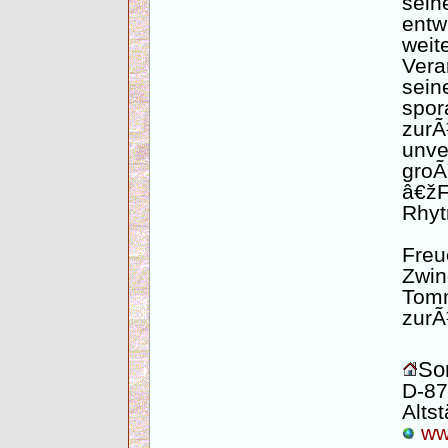
sei
entw
wei
Vera
sein
spor
zur
unve
gro
â€ž
Rhyt
Freu
Zwi
Tom
zurÃ
Son
D-87
Altst
www