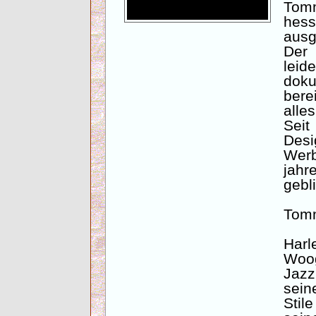
Tom
hes
ausg
De
lei
doku
bere
alle
Seit
Desi
Wer
jahr
gebl
Tomm
Har
Woog
Jazz
sein
Stil