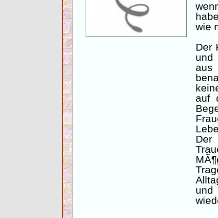
wen
hab
wie m
Der 
und 
au
ben
kein
auf 
Be
Fra
Lebe
Der 
Trau
MÃ¶
Tra
All
und
wied