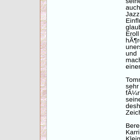
sei
auch
Jazz
Einf
glau
Erol
hÃ
uner
und
mach
eine
Tom
seh
fÃ¼r
sei
des
Zeic
Ber
Kar
Klei