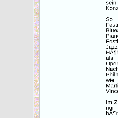
sei
Konz
So 
Fes
Blu
Pian
Fest
Jaz
HÃ¶h
als
Oper
Nac
Phil
wie 
Mart
Vinc
Im Z
nur 
hÃ¶r