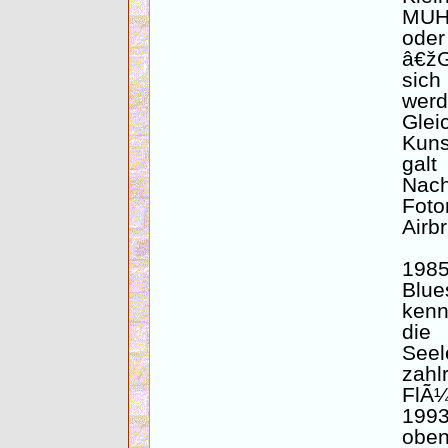
MUH,
oder
â€žG
sich
we
Glei
Kun
ga
Nach
Fo
Airb
198
Blue
kenn
die
Seel
zahl
FlÃ¼
1993
oben