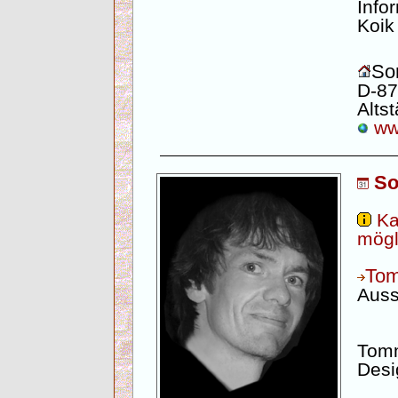
Info
Koik
Son
D-87
Altst
www
So
Ka
mögl
To
Auss
Tomm
Desi