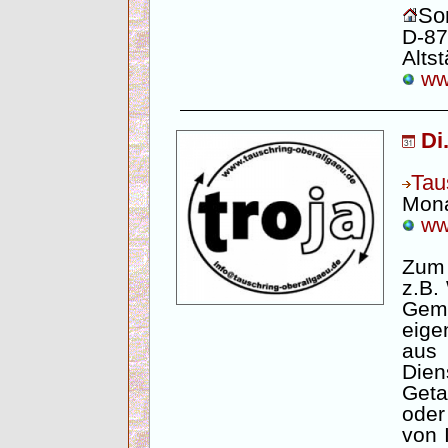
Son
D-87
Altst
www
Di
Tau
Mona
www
Zum
z.B.
Gem
eige
aus
Die
Geta
ode
von 