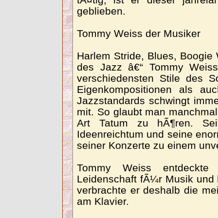
tÃ¤tig, ist er dieser jahre
geblieben.
Tommy Weiss der Musiker
Harlem Stride, Blues, Boogie
des Jazz â€“ Tommy Weiss 
verschiedensten Stile des S
Eigenkompositionen als auc
Jazzstandards schwingt immer
mit. So glaubt man manchmal 
Art Tatum zu hÃ¶ren. Sei
Ideenreichtum und seine eno
seiner Konzerte zu einem unve
Tommy Weiss entdeckte 
Leidenschaft fÃ¼r Musik und 
verbrachte er deshalb die me
am Klavier.