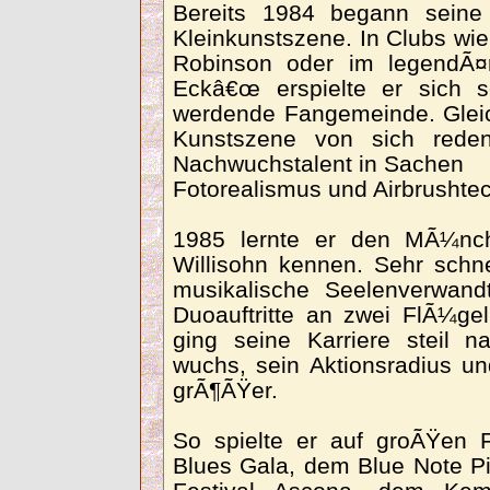
Bereits 1984 begann seine
Kleinkunstszene. In Clubs w
Robinson oder im legendÃ
Eckâ€œ erspielte er sich 
werdende Fangemeinde. Gleic
Kunstszene von sich rede
Nachwuchstalent in Sachen
Fotorealismus und Airbrushtec
1985 lernte er den MÃ¼nchn
Willisohn kennen. Sehr schne
musikalische Seelenverwandt
Duoauftritte an zwei FlÃ¼ge
ging seine Karriere steil 
wuchs, sein Aktionsradius u
grÃ¶ÃŸer.
So spielte er auf groÃŸen 
Blues Gala, dem Blue Note P