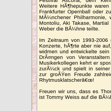
Festival Ascona, dem Kemp
Weitere HÃ¶hepunkte waren 
Frankfurter Opernball oder z
MÃ¼nchener Philharmonie, w
Montoliu, Aki Takase, Martia
Weber die BÃ¼hne teilte.
Im Zeitraum von 1993-2006 
Konzerte, hÃ¶rte aber nie auf
widmen und entwickelte sein 
DrÃ¤ngen von Veranstaltern
Musikerkollegen kehrt er spo
zurÃ¼ck und spielt in seiner 
zur groÃŸen Freude zahlrei
Rhytmusklatscherâ€œ!
Freuen wir uns, dass es Tho
ist Tommy Weiss auf die BÃ¼