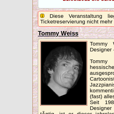
Diese Veranstaltung lie
Ticketreservierung nicht mehr
Tommy Weiss
Tommy We
Designer 
Tommy 
hessis
ausgespro
Cartoon
Jazzpia
kommentie
(fast) al
Seit 198
Designer 