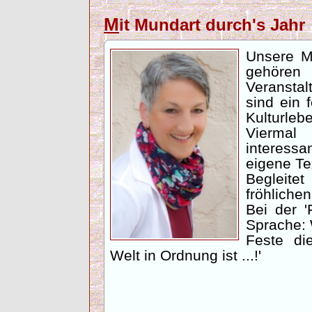
M
it Mundart durch's Jah
Unsere Mu
gehöre
Veranstal
sind ein 
Kulturleb
Viermal
interess
eigene Te
Begleit
fröhliche
Bei der '
Sprache: 
Feste di
Welt in Ordnung ist ...!'