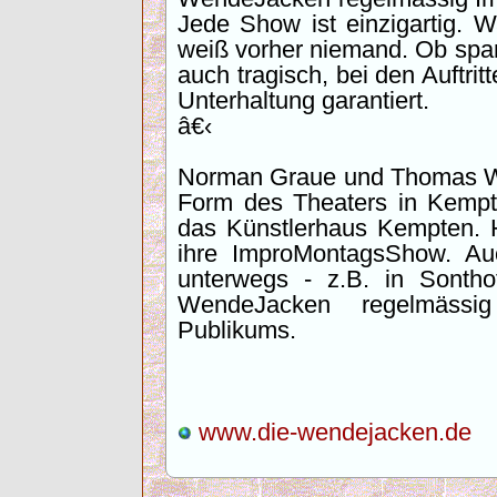
Jede Show ist einzigartig.
weiß vorher niemand. Ob spa
auch tragisch, bei den Auftri
Unterhaltung garantiert.
â€‹
Norman Graue und Thomas Wöl
Form des Theaters in Kempte
das Künstlerhaus Kempten. H
ihre ImproMontagsShow. Auc
unterwegs - z.B. in Sontho
WendeJacken regelmäs
Publikums.
www.die-wendejacken.de