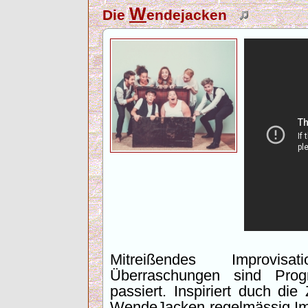
W
Die
endejacken
Mitreißendes Improvisa
Überraschungen sind Pro
passiert. Inspiriert duch di
WendeJacken regelmässig Imp