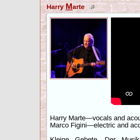
M
Harry
arte
Harry Marte—vocals and acous
Marco Figini—electric and aco
Kleine Gebete. Der Musik