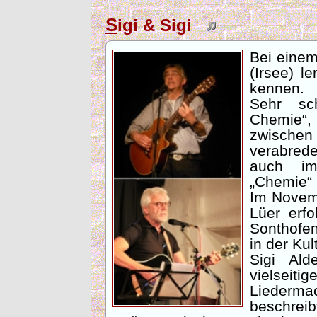
S
igi & Sigi
Bei einem
(Irsee) l
kennen.
Sehr sc
Chemie“
zwisch
verabred
auch im
„Chemie“ 
Im Novemb
Lüer erfo
Sonthofen
in der Kul
Sigi Ald
vielseiti
Liedermac
beschreib