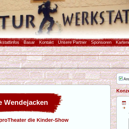
stattinfos
Basar
Kontakt
Unsere Partner
Sponsoren
Karten
Ans
Konze
 Wendejacken
proTheater die Kinder-Show