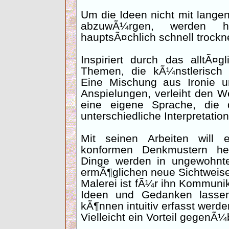
Um die Ideen nicht mit lange
abzuwÃ¼rgen, werden h
hauptsÃ¤chlich schnell trockn
Inspiriert durch das alltÃ¤
Themen, die kÃ¼nstlerisch 
Eine Mischung aus Ironie un
Anspielungen, verleiht den
eine eigene Sprache, di
unterschiedliche Interpretatio
Mit seinen Arbeiten will
konformen Denkmustern he
Dinge werden in ungewohnte
ermÃ¶glichen neue Sichtweis
Malerei ist fÃ¼r ihn Kommunik
Ideen und Gedanken lassen 
kÃ¶nnen intuitiv erfasst werde
Vielleicht ein Vorteil gegenÃ¼