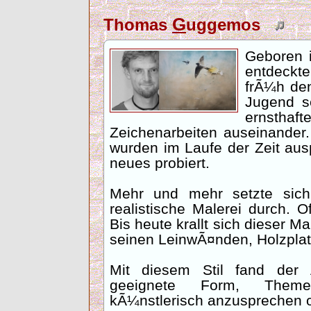
G
Thomas
uggemos
Geboren 
entdeck
frÃ¼h den
Jugend s
ernstha
Zeichenarbeiten auseinander.
wurden im Laufe der Zeit aus
neues probiert.
Mehr und mehr setzte sich
realistische Malerei durch. 
Bis heute krallt sich dieser Ma
seinen LeinwÃ¤nden, Holzplat
Mit diesem Stil fand der 
geeignete Form, Them
kÃ¼nstlerisch anzusprechen o