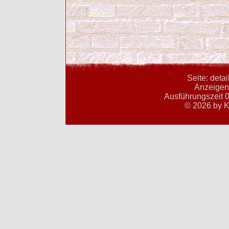
Seite: deta
Anzeigent
Ausführungszeit 0
© 2026 by K