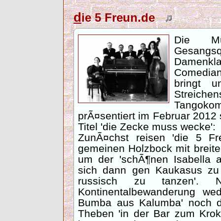
d
ie 5 Freun.de
Die Mu
Gesangs
Damenklav
Comedian
bringt u
Streich
Tangok
prÃ¤sentiert im Februar 201
Titel 'die Zecke muss wecke':
ZunÃ¤chst reisen 'die 5 F
gemeinen Holzbock mit brei
um der 'schÃ¶nen Isabella a
sich dann gen Kaukasus zu
russisch zu tanzen'. 
Kontinentalbewanderung we
Bumba aus Kalumba' noch d
Theben 'in der Bar zum Kroko