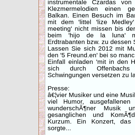
instrumentale Czardas von
Klezmermelodien einen ge
Balkan. Einen Besuch im Ba
mit dem 'littel 'lize Medl
meeting' nicht missen bis der
beim 'hijo de la luna' 
Erdtrabanten bzw. zu dessen 
Lassen Sie sich 2012 mit M
den '5 Freund.en' bei so ma
Einfall einladen 'mit in den
sich durch Offenbachs 
Schwingungen versetzen zu l
Presse:
â€¦vier Musiker und eine Musi
viel Humor, ausgefallenen 
wunderschÃ¶ner Musik u
gesanglichen und KomÃ¶di
Kurzum. Ein Konzert, das 
sorgte...