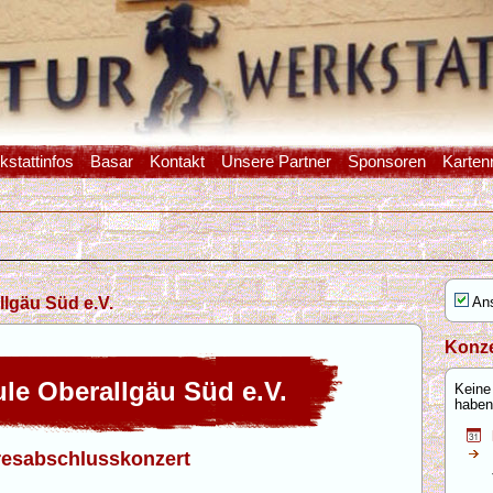
stattinfos
Basar
Kontakt
Unsere Partner
Sponsoren
Karten
llgäu Süd e.V.
Ans
Konze
e Oberallgäu Süd e.V.
Keine
haben
resabschlusskonzert