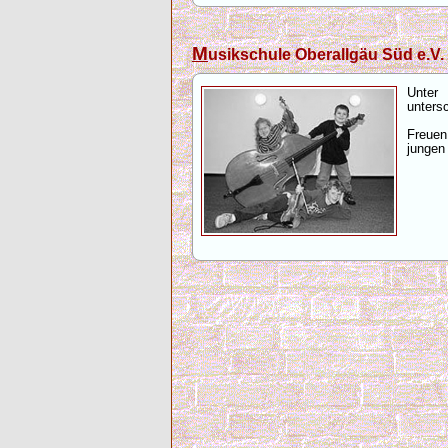
M
usikschule Oberallgäu Süd e.V
Unter
unters
Freuen
jungen