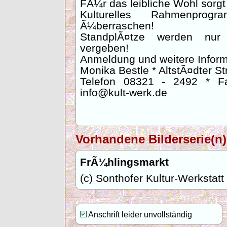
FÃ¼r das leibliche Wohl sorgt 
Kulturelles Rahmenpro
Ã¼berraschen!
StandplÃ¤tze werden nur
vergeben!
Anmeldung und weitere Inform
Monika Bestle * AltstÃ¤dter St
Telefon 08321 - 2492 * F
info@kult-werk.de
Vorhandene Bilderserie(n)
FrÃ¼hlingsmarkt
(c) Sonthofer Kultur-Werkstatt
Anschrift leider unvollständig