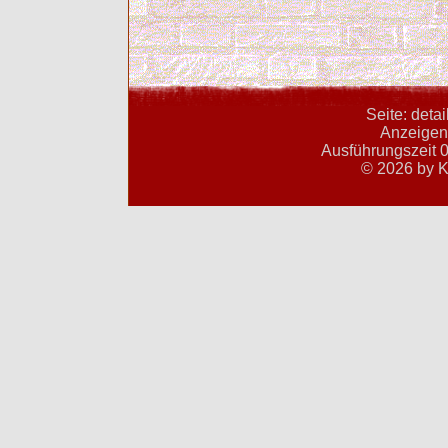
Seite: deta
Anzeigent
Ausführungszeit 0
© 2026 by K