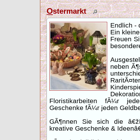
O
stermarkt
Endlich - 
Ein kleine
Freuen Si
besondere
Ausgeste
neben Ã¶
untersc
RaritÃ¤
Kinderspi
Dekorati
Floristikarbeiten fÃ¼r 
Geschenke fÃ¼r jeden Geldbe
GÃ¶nnen Sie sich die â€žF
kreative Geschenke & Ideenâ