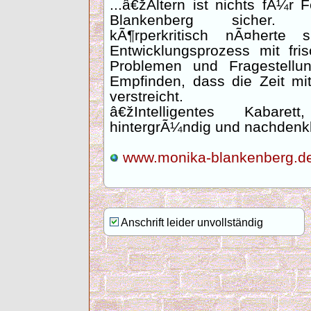
...â€žAltern ist nichts fÃ¼r
Blankenberg sicher. Ge
kÃ¶rperkritisch nÃ¤herte
Entwicklungsprozess mit fr
Problemen und Fragestellu
Empfinden, dass die Zeit mi
verstreicht.
â€žIntelligentes Kabare
hintergrÃ¼ndig und nachden
www.monika-blankenberg.d
Anschrift leider unvollständig