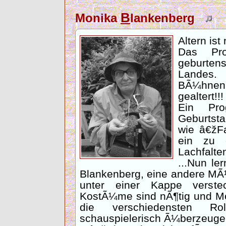
B
Monika
lankenberg
Altern ist
Das Pro
geburte
Landes.
BÃ¼hnen
gealtert!!!
Ein Pro
Geburtst
wie â€žF
ein zu 
Lachfalte
...Nun ler
Blankenberg, eine andere MÃ¼
unter einer Kappe verste
KostÃ¼me sind nÃ¶tig und Mo
die verschiedensten Rol
schauspielerisch Ã¼berzeugen