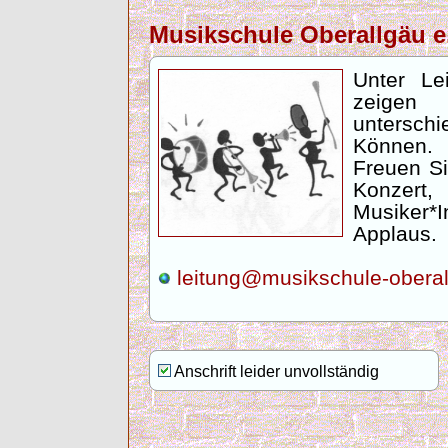
Musikschule Oberallgäu 
Unter Lei
zeig
untersch
Können.
Freuen Si
Konzert
Musiker*
Applaus.
leitung@musikschule-oberal
Anschrift leider unvollständig