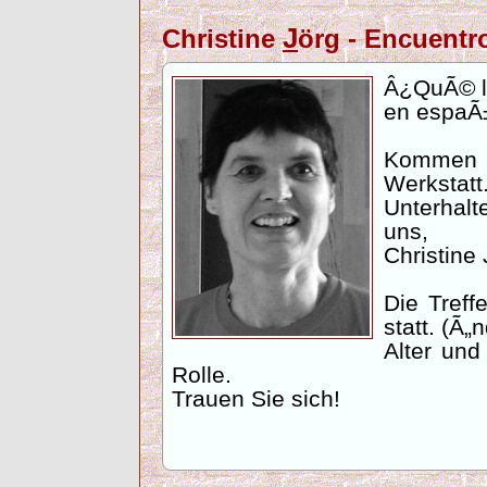
J
Christine
örg - Encuent
Â¿QuÃ© l
en espaÃ±
Kommen S
Werkstatt
Unterhalt
uns,
Christine
Die Treff
statt. (Ã
Alter und
Rolle.
Trauen Sie sich!