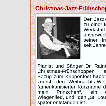
C
hristmas-Jazz-Frühsc
Der Jazz-
zu einer f
Werksta
unverwech
seiner Im
seit Jahr
Pianist und Sänger Dr. Rain
Christmas-Frühschoppen
l
Bezug zum Krippenfest habe
zuerst, den Weihnachts-Wel
(amerikanisierter Kurzname d
mein Prinzchen“, ein d
Wiegenlied, und
den „St. Lou
später entstanden ist.