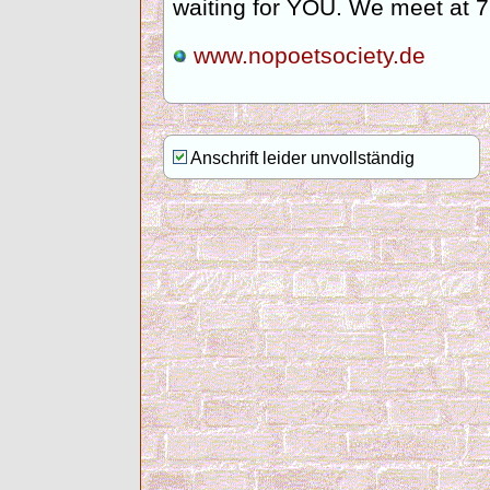
waiting for YOU. We meet at 7
www.nopoetsociety.de
Anschrift leider unvollständig