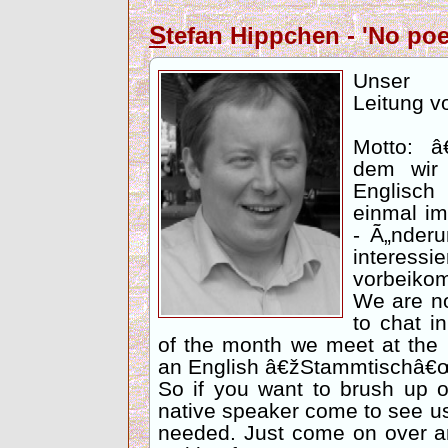
S
tefan Hippchen - 'No po
Unser E
Leitung v
Motto: â
dem wir 
Englisch
einmal i
- Ã„nderu
interes
vorbeiko
We are no
to chat i
of the month we meet at the 
an English â€žStammtischâ€
So if you want to brush up 
native speaker come to see us
needed. Just come on over 