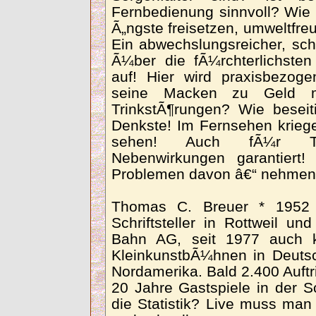
Fernbedienung sinnvoll? Wie 
Ã„ngste freisetzen, umweltfre
Ein abwechslungsreicher, sc
Ã¼ber die fÃ¼rchterlichst
auf! Hier wird praxisbezog
seine Macken zu Geld 
TrinkstÃ¶rungen? Wie besei
Denkste! Im Fernsehen krieg
sehen! Auch fÃ¼r The
Nebenwirkungen garantiert!
Problemen davon â€“ nehmen 
Thomas C. Breuer * 1952 i
Schriftsteller in Rottweil 
Bahn AG, seit 1977 auch ka
KleinkunstbÃ¼hnen in Deutsc
Nordamerika. Bald 2.400 Auftr
20 Jahre Gastspiele in der 
die Statistik? Live muss man