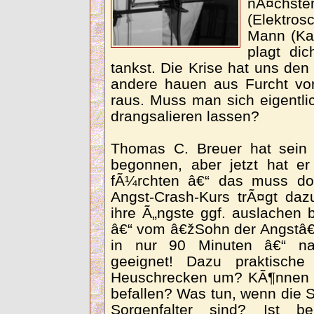
nÃ¤ch
(Elektro
Mann (Ka
plagt di
tankst. Die Krise hat uns de
andere hauen aus Furcht vo
raus. Muss man sich eigentl
drangsalieren lassen?
Thomas C. Breuer hat sein 
begonnen, aber jetzt hat er
fÃ¼rchten â€“ das muss doc
Angst-Crash-Kurs trÃ¤gt daz
ihre Ã„ngste ggf. auslachen 
â€“ vom â€žSohn der Angst
in nur 90 Minuten â€“ na
geeignet! Dazu praktisch
Heuschrecken um? KÃ¶nnen 
befallen? Was tun, wenn die 
Sorgenfalter sind? Ist 