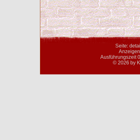
Seite: deta
Anzeigent
Ausführungszeit 0
© 2026 by K