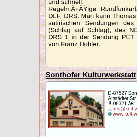
und schnell.
RegelmÃ¤ÃŸige Rundfunka
DLF, DRS. Man kann Thomas C
satirischen Sendungen de
(Schlag auf Schlag), des ND
DRS 1 in der Sendung PET u
von Franz Hohler.
Sonthofer Kulturwerkstatt
D-87527 Son
Altstädter Str.
08321 â€“
info@kult-
www.kult-w