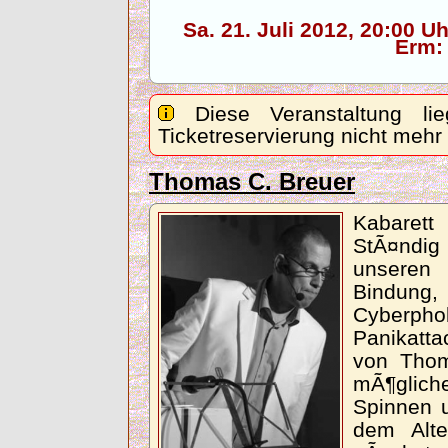
Sa. 21. Juli 2012, 20:00 
Erm:
Diese Veranstaltung lie
Ticketreservierung nicht mehr
Thomas C. Breuer
Kabarett
StÃ¤ndig
unseren 
Bindung
Cyberph
Panikatt
von Thom
mÃ¶glich
Spinnen u
dem Alte