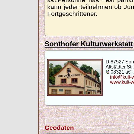
â€žPersonne nâ€™est parfa
kann jeder teilnehmen ob Jun
Fortgeschrittener.
Sonthofer Kulturwerkstatt
D-87527 Son
Altstädter Str.
08321 â€“
info@kult-
www.kult-w
Geodaten