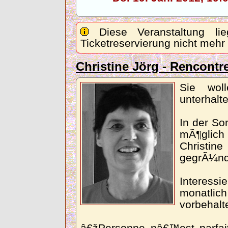
Diese Veranstaltung lie
Ticketreservierung nicht mehr
Christine Jörg - Rencontr
Sie wol
unterhalt
In der Son
mÃ¶glich
Christin
gegrÃ¼nd
Interess
monatlic
vorbehalt