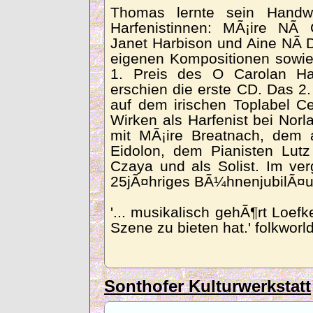
Thomas lernte sein Handw
Harfenistinnen: MÃ¡ire NÃ­
Janet Harbison und Aine NÃ­ D
eigenen Kompositionen sowie
1. Preis des O Carolan Har
erschien die erste CD. Das 2
auf dem irischen Toplabel C
Wirken als Harfenist bei Norl
mit MÃ¡ire Breatnach, dem 
Eidolon, dem Pianisten Lutz 
Czaya und als Solist. Im ver
25jÃ¤hriges BÃ¼hnenjubilÃ¤
'... musikalisch gehÃ¶rt Loe
Szene zu bieten hat.' folkworl
Sonthofer Kulturwerkstatt