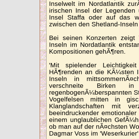
Inselwelt im Nordatlantik zu
irischen Insel der Legenden 
Insel Staffa oder auf das w
zwischen den Shetland-Inseln 
Bei seinen Konzerten zeig
Inseln im Nordatlantik entst
Kompositionen gehÃ¶ren.
'Mit spielender Leichtigke
HÃ¶renden an die KÃ¼sten Ir
Inseln in mittsommernÃ¤ch
verschneite Birken 
regenbogenÃ¼berspannten St
Vogelfelsen mitten in gis
Klanglandschaften mit ve
beeindruckender emotionaler
einem unglaublichen GefÃ¼hl
ob man auf der nÃ¤chsten Wol
Dagmar Voss im 'Weserkurier'