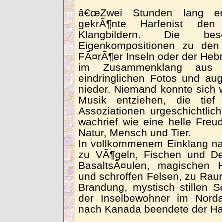
â€œZwei Stunden lang erf
gekrÃ¶nte Harfenist de
Klangbildern. Die be
Eigenkompositionen zu den
FÃ¤rÃ¶er Inseln oder der Hebr
im Zusammenklang aus ir
eindringlichen Fotos und a
nieder. Niemand konnte sich 
Musik entziehen, die tie
Assoziationen urgeschichtl
wachrief wie eine helle Fre
Natur, Mensch und Tier.
In vollkommenem Einklang na
zu VÃ¶geln, Fischen und Del
BasaltsÃ¤ulen, magischen
und schroffen Felsen, zu Rau
Brandung, mystisch stillen 
der Inselbewohner im Norda
nach Kanada beendete der Harf