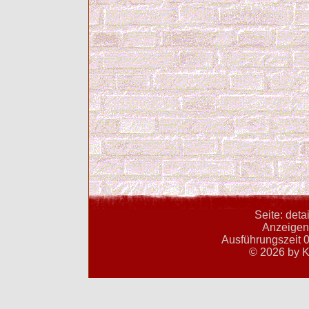
Seite: deta
Anzeigent
Ausführungszeit 0
© 2026 by K