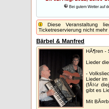
Bei gutem Wetter auf 
Diese Veranstaltung lie
Ticketreservierung nicht mehr
Bärbel & Manfred
HÃ¶ren -
Lieder di
- Volkslie
Lieder im
(fÃ¼r die
gibt es L
Mit BÃ¤rb