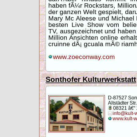
haben fÃ¼r Rockstars, Milli
der ganzen Welt gespielt, dar
Mary Mc Aleese und Michael D
besten Live Show vom belie
TV, ausgezeichnet und haben
Million Ansichten online erhalt
cruinne dÃ¡ gcuala mÃ© riamh
www.zoeconway.com
Sonthofer Kulturwerkstatt
D-87527 Son
Altstädter Str.
08321 â€“
info@kult-
www.kult-w