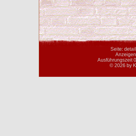
Seite: deta
Anzeigent
Ausführungszeit 0
© 2026 by K