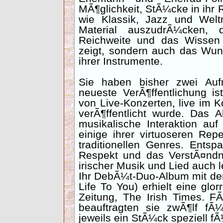
MÃ¶glichkeit, StÃ¼cke in ihr
wie Klassik, Jazz und Wel
Material auszudrÃ¼cken, 
Reichweite und das Wissen 
zeigt, sondern auch das Wunde
ihrer Instrumente.
Sie haben bisher zwei Aufn
neueste VerÃ¶ffentlichung i
von Live-Konzerten, live im 
verÃ¶ffentlicht wurde. Das A
musikalische Interaktion a
einige ihrer virtuoseren Rep
traditionellen Genres. Ents
Respekt und das VerstÃ¤ndnis
irischer Musik und Lied auch 
Ihr DebÃ¼t-Duo-Album mit dem
Life To You) erhielt eine glo
Zeitung, The Irish Times. F
beauftragten sie zwÃ¶lf fÃ
jeweils ein StÃ¼ck speziell 