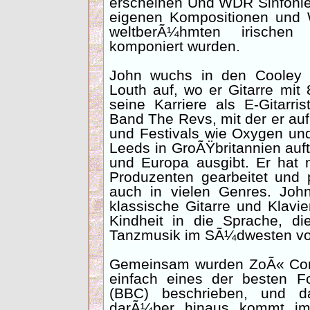
erscheinen Und WDR Sinfonieo
eigenen Kompositionen und 
weltberÃ¼hmten irischen
komponiert wurden.
John wuchs in den Cooley 
Louth auf, wo er Gitarre mi
seine Karriere als E-Gitarris
Band The Revs, mit der er a
und Festivals wie Oxygen und
Leeds in GroÃŸbritannien auft
und Europa ausgibt. Er hat
Produzenten gearbeitet und 
auch in vielen Genres. John
klassische Gitarre und Klav
Kindheit in die Sprache, die
Tanzmusik im SÃ¼dwesten von
Gemeinsam wurden ZoÃ« Conw
einfach eines der besten F
(BBC) beschrieben, und d
darÃ¼ber hinaus kommt im