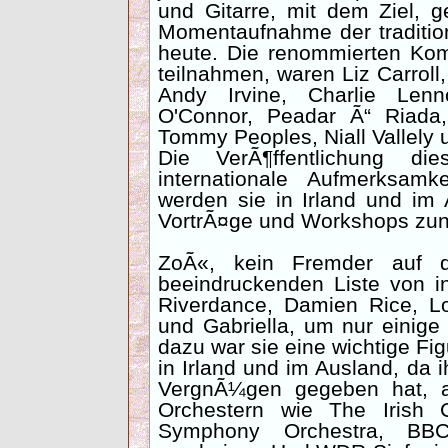
und Gitarre, mit dem Ziel, 
Momentaufnahme der tradition
heute. Die renommierten Kom
teilnahmen, waren Liz Carroll
Andy Irvine, Charlie Lenn
O'Connor, Peadar Ã“ Riada,
Tommy Peoples, Niall Vallely 
Die VerÃ¶ffentlichung 
internationale Aufmerksam
werden sie in Irland und im
VortrÃ¤ge und Workshops zun
ZoÃ«, kein Fremder auf 
beeindruckenden Liste von i
Riverdance, Damien Rice, L
und Gabriella, um nur einig
dazu war sie eine wichtige Fi
in Irland und im Ausland, da i
VergnÃ¼gen gegeben hat, al
Orchestern wie The Irish 
Symphony Orchestra, BB