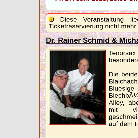
Diese Veranstaltung lie
Ticketreservierung nicht mehr
Dr. Rainer Schmid & Mich
Tenorsax
besonders
Die beid
Blaichach
Bluesige
BlechbÃ
Alley, ab
mit vi
geschmeid
auf dem 