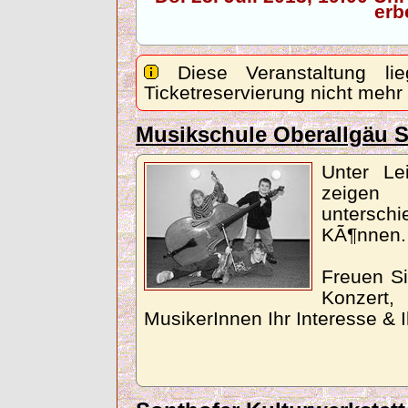
erb
Diese Veranstaltung lie
Ticketreservierung nicht mehr
Musikschule Oberallgäu S
Unter Lei
zeig
untersch
KÃ¶nnen.
Freuen Si
Konzert
MusikerInnen Ihr Interesse & 