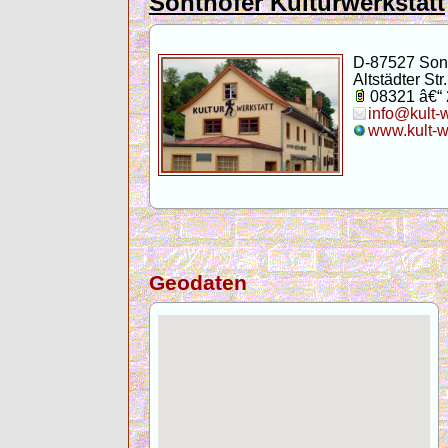
Sonthofer Kulturwerkstatt
D-87527 Son
Altstädter Str.
08321 â€“
info@kult-
www.kult-w
Geodaten